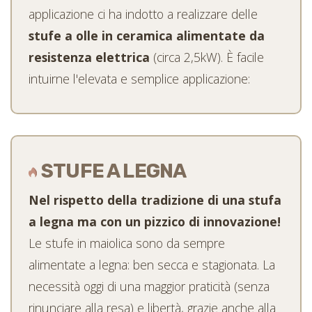
applicazione ci ha indotto a realizzare delle
stufe a olle in ceramica alimentate da
resistenza elettrica
(circa 2,5kW). È facile
intuirne l'elevata e semplice applicazione:
libertà di montaggio, indipendente da
canna fumaria, soprattutto in ambienti
pubblici e commerciali, evitando ogni
STUFE A LEGNA
on necessita né di
orpello normativo: n
canna fumaria né di certificazioni ai
Nel rispetto della tradizione di una stufa
sensi D.M. 37-2008.
a legna ma con un pizzico di innovazione!
facilità d'uso, la resistenza può essere
Le stufe in maiolica sono da sempre
gestita tramite un normale
alimentate a legna: ben secca e stagionata. La
cronotermostato, collegata ai sistemi
necessità oggi di una maggior praticità (senza
domotici così da bilanciare carichi ed
rinunciare alla resa) e libertà, grazie anche alla