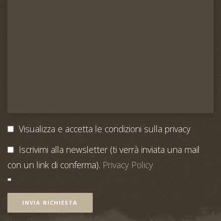
combustione. Anche nelle case moderne
ed ad elevato risparmio energetico (Casa
Clima e PassivHaus) è possibile installare
queste stufe previo opportuni
accorgimenti in fase di progettazione e
costruzione.
Visualizza e accetta le condizioni sulla privacy
Iscrivimi alla newsletter (ti verrà inviata una mail
con un link di conferma).
Privacy Policy
INVIA RICHIESTA