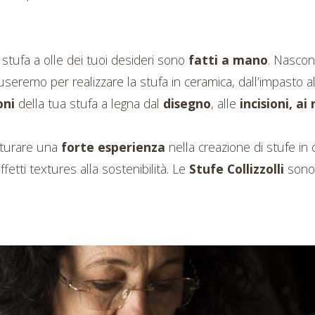
la stufa a olle dei tuoi desideri sono
fatti a mano
. Nascon
useremo per realizzare la stufa in ceramica, dall’impasto all
oni
della tua stufa a legna dal
disegno
, alle
incisioni, ai
aturare una
forte esperienza
nella creazione di stufe in
ffetti textures alla sostenibilità.
L
e
Stufe Collizzolli
sono 