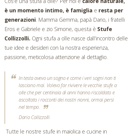
Cos’è una stufa a olle? Per noi è
calore naturale,
è un momento intimo, è famiglia
e
resta per
generazioni
. Mamma Gemma, papà Dario, i fratelli
Eros e Gabriele e zio Simone, questa è
Stufe
Collizzolli.
Ogni stufa a olle nasce dall’incontro delle
tue idee e desideri con la nostra esperienza,
passione, meticolosa attenzione al dettaglio.
In testa avevo un sogno e come i veri sogni non ti
lasciano mai. Volevo far rivivere le vecchie stufe a
olle che per centinaia di anni hanno riscaldato e
ascoltato i racconti dei nostri nonni, ormai persi
nel tempo.
Dario Collizzolli
Tutte le nostre stufe in maiolica e cucine in