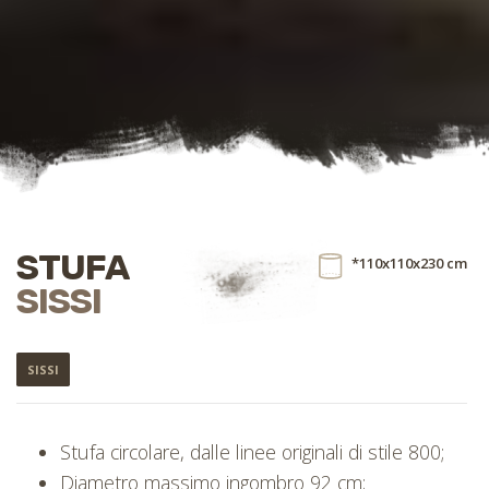
STUFA
*110x110x230 cm
SISSI
SISSI
Stufa circolare, dalle linee originali di stile 800;
Diametro massimo ingombro 92 cm;